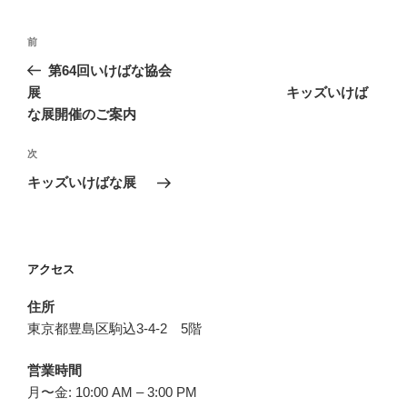
投
前
前
稿
の
第64回いけばな協会
ナ
投
展 キッズいけば
ビ
稿
な展開催のご案内
ゲ
次
次
ー
の
シ
キッズいけばな展
投
ョ
稿
ン
アクセス
住所
東京都豊島区駒込3-4-2 5階
営業時間
月〜金: 10:00 AM – 3:00 PM