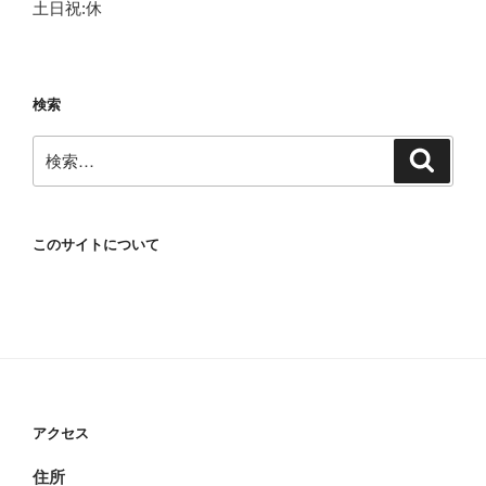
土日祝:休
検索
検
検
索
索:
このサイトについて
アクセス
住所