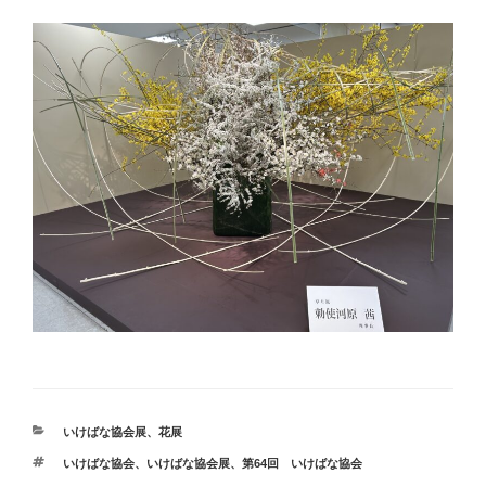
カ
いけばな協会展
、
花展
テ
タ
いけばな協会
、
いけばな協会展
、
第64回 いけばな協会
ゴ
グ