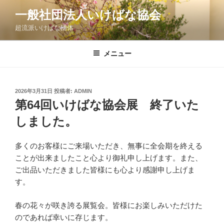
コ
一般社団法人いけばな協会
ン
超流派いけばな団体
テ
ン
ツ
メニュー
へ
ス
キ
投
2026年3月31日
投稿者:
ADMIN
稿
ッ
第64回いけばな協会展 終了いた
日:
プ
しました。
多くのお客様にご来場いただき、無事に全会期を終える
ことが出来ましたこと心より御礼申し上げます。また、
ご出品いただきました皆様にも心より感謝申し上げま
す。
春の花々が咲き誇る展覧会。皆様にお楽しみいただけた
のであれば幸いに存じます。