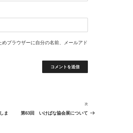
ためブラウザーに自分の名前、メールアド
次
次
の
しま
第63回 いけばな協会展について
投
稿