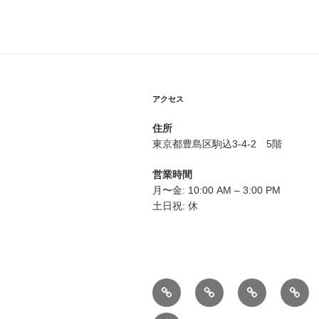
ビ
ゲ
ー
シ
ョ
アクセス
ン
住所
東京都豊島区駒込3-4-2 5階
営業時間
月〜金: 10:00 AM – 3:00 PM
土日祝: 休
ホ
団
最
ブ
ー
体
新
ロ