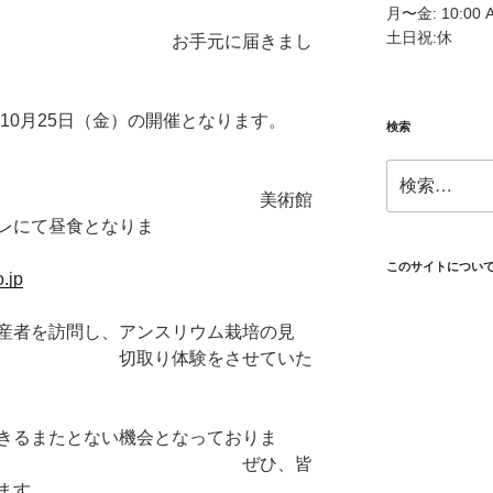
月〜金: 10:00 A
土日祝:休
手元に届きまし
年10月25日（金）の開催となります。
検索
検
索:
 美術館
レにて昼食となりま
す。
このサイトについ
.jp
産者を訪問し、アンスリウム栽培の見
体験をさせていた
す。
るまたとない機会となっておりま
ぜひ、皆
ます。