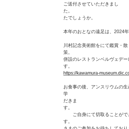
ご送付させていただきまし
た。 お
たでしょうか。
本年のおとなの遠足は、2024
川村記念美術館をにて鑑賞・散
策。
併設のレストランベルヴェデー
https://kawamura-museum.dic.co
お食事の後、アンスリウムの生
学 切取り
だきま
ご自身にて切取ることができ
す。 
さまのご参加をお待ちしており