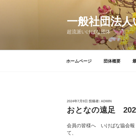
コ
ン
テ
一般社団法人
ン
超流派いけばな団体
ツ
へ
ス
キ
ホームページ
団体概要
ッ
プ
投
2024年7月9日
投稿者:
ADMIN
稿
おとなの遠足 20
日:
会員の皆様へ いけばな協会報
て、 おと