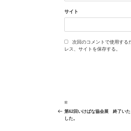
サイト
次回のコメントで使用する
レス、サイトを保存する。
投
前
前
稿
の
第62回いけばな協会展 終了いた
投
した。
ナ
稿