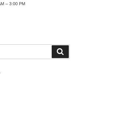
M – 3:00 PM
検
索
て